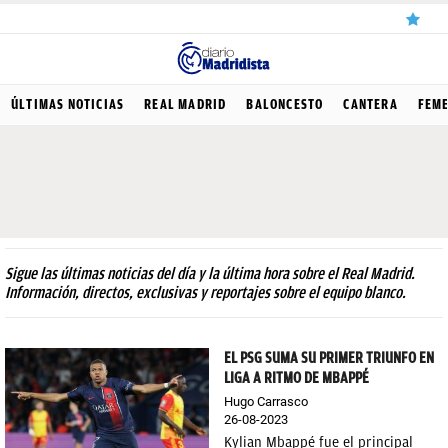
ÚLTIMAS
ÚLTIMAS NOTICIAS
REAL MADRID
BALONCESTO
CANTERA
FEM
NOTICIAS
REAL
MADRID
BALONCESTO
Sigue las últimas noticias del día y la última hora sobre el Real Madrid.
CANTERA
Información, directos, exclusivas y reportajes sobre el equipo blanco.
FICHAJES
EL PSG SUMA SU PRIMER TRIUNFO EN
DIRECTO
LIGA A RITMO DE MBAPPÉ
FEMENINO
Hugo Carrasco
26-08-2023
PAPARAZZI
Kylian Mbappé fue el principal