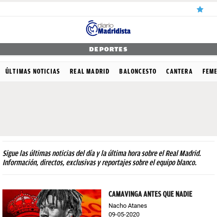
ÚLTIMAS
DEPORTES
NOTICIAS
ÚLTIMAS NOTICIAS
REAL MADRID
BALONCESTO
CANTERA
FEM
REAL
MADRID
BALONCESTO
CANTERA
Sigue las últimas noticias del día y la última hora sobre el Real Madrid.
FICHAJES
Información, directos, exclusivas y reportajes sobre el equipo blanco.
DIRECTO
CAMAVINGA ANTES QUE NADIE
FEMENINO
Nacho Atanes
PAPARAZZI
09-05-2020