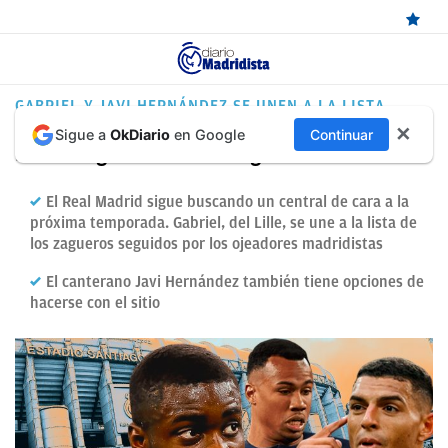
ÚLTIMAS
GABRIEL Y JAVI HERNÁNDEZ SE UNEN A LA LISTA
✕
Sigue a
OkDiario
en Google
Continuar
NOTICIAS
El casting de centrales sigue abierto
REAL
El Real Madrid sigue buscando un central de cara a la
MADRID
próxima temporada. Gabriel, del Lille, se une a la lista de
los zagueros seguidos por los ojeadores madridistas
BALONCESTO
El canterano Javi Hernández también tiene opciones de
CANTERA
hacerse con el sitio
FICHAJES
DIRECTO
FEMENINO
PAPARAZZI