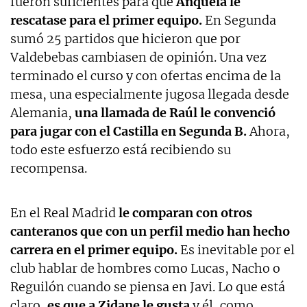
fueron suficientes para que
Anquela le
rescatase para el primer equipo.
En Segunda
sumó 25 partidos que hicieron que por
Valdebebas cambiasen de opinión. Una vez
terminado el curso y con ofertas encima de la
mesa, una especialmente jugosa llegada desde
Alemania,
una llamada de Raúl le convenció
para jugar con el Castilla en Segunda B.
Ahora,
todo este esfuerzo está recibiendo su
recompensa.
En el Real Madrid
le comparan con otros
canteranos que con un perfil medio han hecho
carrera en el primer equipo.
Es inevitable por el
club hablar de hombres como Lucas, Nacho o
Reguilón cuando se piensa en Javi. Lo que está
claro,
es que a Zidane le gusta
y él, como