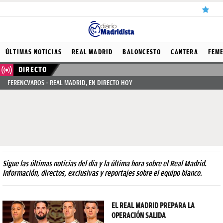
ÚLTIMAS
ÚLTIMAS NOTICIAS
REAL MADRID
BALONCESTO
CANTERA
FEM
NOTICIAS
DIRECTO
FERENCVAROS – REAL MADRID, EN DIRECTO HOY
REAL
MADRID
BALONCESTO
CANTERA
FICHAJES
Sigue las últimas noticias del día y la última hora sobre el Real Madrid.
Información, directos, exclusivas y reportajes sobre el equipo blanco.
DIRECTO
FEMENINO
EL REAL MADRID PREPARA LA
OPERACIÓN SALIDA
PAPARAZZI