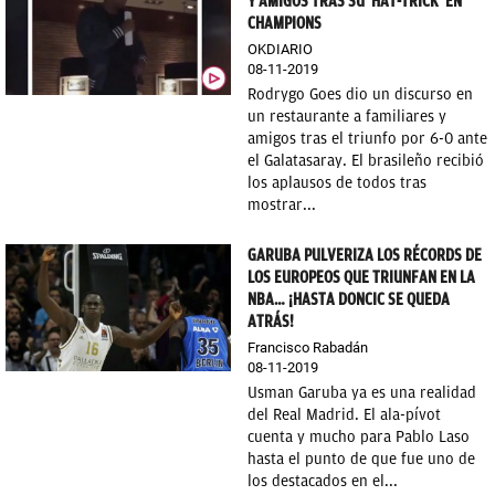
Y AMIGOS TRAS SU ‘HAT-TRICK’ EN
CHAMPIONS
OKDIARIO
08-11-2019
Rodrygo Goes dio un discurso en
un restaurante a familiares y
amigos tras el triunfo por 6-0 ante
el Galatasaray. El brasileño recibió
los aplausos de todos tras
mostrar...
GARUBA PULVERIZA LOS RÉCORDS DE
LOS EUROPEOS QUE TRIUNFAN EN LA
NBA… ¡HASTA DONCIC SE QUEDA
ATRÁS!
Francisco Rabadán
08-11-2019
Usman Garuba ya es una realidad
del Real Madrid. El ala-pívot
cuenta y mucho para Pablo Laso
hasta el punto de que fue uno de
los destacados en el...