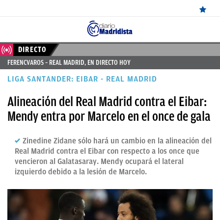
ÚLTIMAS
DIRECTO
FERENCVAROS – REAL MADRID, EN DIRECTO HOY
NOTICIAS
LIGA SANTANDER: EIBAR - REAL MADRID
REAL
Alineación del Real Madrid contra el Eibar:
MADRID
Mendy entra por Marcelo en el once de gala
BALONCESTO
Zinedine Zidane sólo hará un cambio en la alineación del
CANTERA
Real Madrid contra el Eibar con respecto a los once que
FICHAJES
vencieron al Galatasaray. Mendy ocupará el lateral
izquierdo debido a la lesión de Marcelo.
DIRECTO
FEMENINO
PAPARAZZI