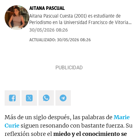
AITANA PASCUAL
Aitana Pascual Cuesta (2001) es estudiante de
Periodismo en la Universidad Francisco de Vitoria
de Madrid desde el 2023. Escogió esta profesión
30/05/2026 08:26
por su gran vocación con la comunicación y la
ACTUALIZADO:
30/05/2026 08:26
escritura. Hoy en día, tiene mucho interés por la
historia, deportes y actualidad. Su principal
objetivo es seguir formándose y aprender a contar
los sucesos de forma clara y rigurosa.
Más de un siglo después, las palabras de
Marie
Curie
siguen resonando con bastante fuerza. Su
reflexión sobre el
miedo y el conocimiento se