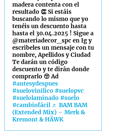
madera contenta con el
resultado 👏 Si estáis
buscando lo mismo que yo
tenéis un descuento hasta
hasta el 30.04.2025 ! Sigue a
@materiadecor_spc en Ig y
escribeles un mensaje con tu
nombre, Apellidos y Ciudad
Te darán un código
descuento y te dirán donde
comprarlo 😚 Ad
#antesydespues
#suelovinilico
#suelopvc
#suelolaminado
#suelo
#cambiofácil
♬ BAM BAM
(Extended Mix) – Merk &
Kremont & HÄWK