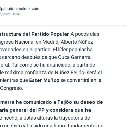
@pseudonimolook.com
7/2025 15:45
tructura del Partido Popular.
A pocos días
ngreso Nacional en Madrid, Alberto Núñez
vedades en el partido. El líder popular ha
ás cercano después de que Cuca Gamarra
eneral. Tal como se ha anunciado, a partir de
de máxima confianza de Núñez Feijóo- será el
 mientras que
Ester Muñoz
se convertirá en la
l Congreso.
marra ha comunicado a Feijóo su deseo de
aria general del PP y considera que ha
 hecho, a estas alturas la trayectoria de
un éxito y ha sido una figura fundamental en