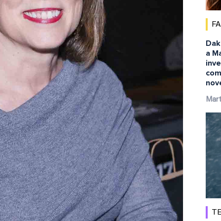
F
Dak
a Ma
inv
com
nov
Mart
TE