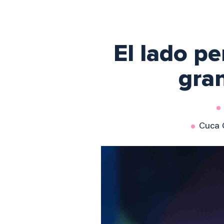
El lado p
gran
Cuca 