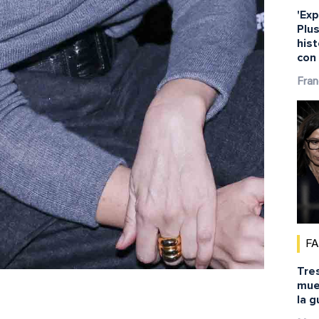
'Exp
Plus
hist
con
Fran
F
Tre
muev
la g