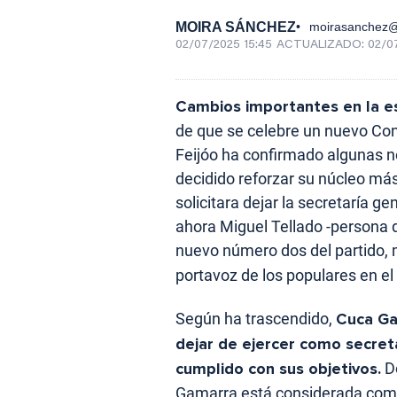
MOIRA SÁNCHEZ
moirasanchez
02/07/2025 15:45
ACTUALIZADO:
02/0
Cambios importantes en la es
de que se celebre un nuevo Co
Feijóo ha confirmado algunas no
decidido reforzar su núcleo m
solicitara dejar la secretaría g
ahora Miguel Tellado -persona 
nuevo número dos del partido,
portavoz de los populares en e
Según ha trascendido,
Cuca Ga
dejar de ejercer como secret
cumplido con sus objetivos.
De
Gamarra está considerada como 