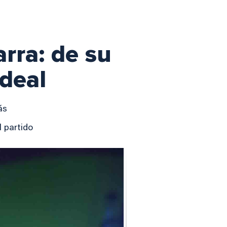
rra: de su
ideal
ás
 partido