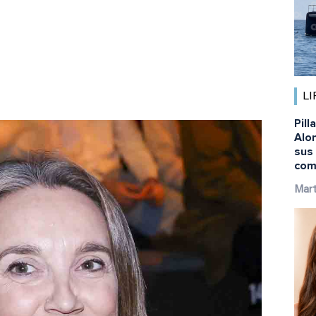
LI
Pil
Alo
sus 
com
Mart