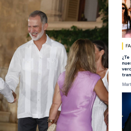
F
¿Te
nue
ver
tra
Mar