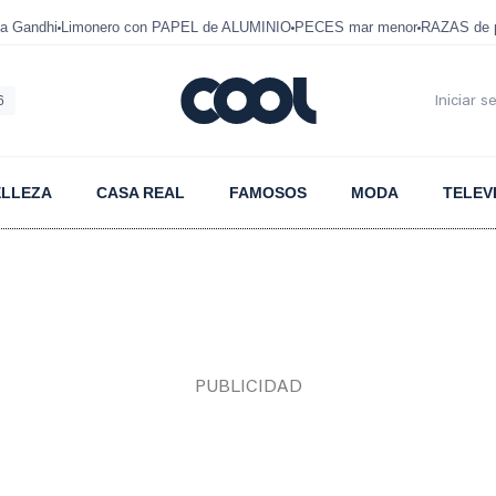
a Gandhi
Limonero con PAPEL de ALUMINIO
PECES mar menor
RAZAS de p
6
Iniciar s
ELLEZA
CASA REAL
FAMOSOS
MODA
TELEV