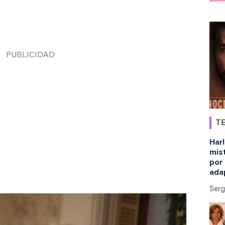
TE
Harl
mist
por 
ada
Serg