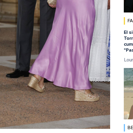
F
El s
Torr
cump
"Pa
Lour
B