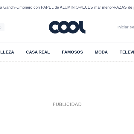
a Gandhi
Limonero con PAPEL de ALUMINIO
PECES mar menor
RAZAS de p
6
Iniciar s
ELLEZA
CASA REAL
FAMOSOS
MODA
TELEV