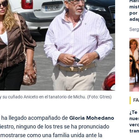
Harl
mist
por 
ada
Serg
su cuñado Aniceto en el tanatorio de Michu. (Foto: Gtres)
F
¿Te
ha llegado acompañado de
Gloria Mohedano
nue
ver
diestro, ninguno de los tres se ha pronunciado
tra
a mostrarse como una familia unida ante la