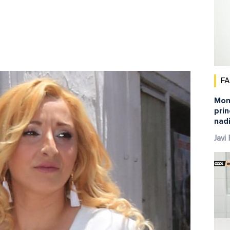
F
Mont
pri
nadi
Javi