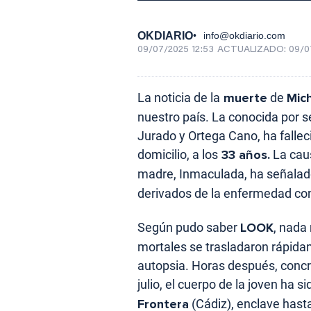
OKDIARIO
info@okdiario.com
09/07/2025 12:53
ACTUALIZADO:
09/0
La noticia de la
muerte
de
Mic
nuestro país. La conocida por s
Jurado y Ortega Cano, ha falleci
domicilio, a los
33 años.
La caus
madre, Inmaculada, ha señalad
derivados de la enfermedad co
Según pudo saber
LOOK
, nada 
mortales se trasladaron rápidam
autopsia. Horas después, conc
julio, el cuerpo de la joven ha s
Frontera
(Cádiz), enclave hast