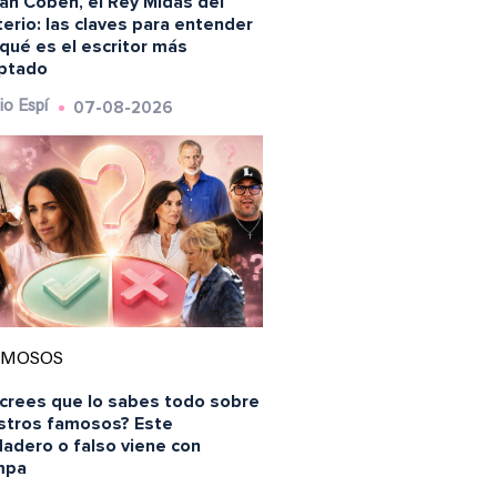
an Coben, el Rey Midas del
erio: las claves para entender
qué es el escritor más
ptado
07-08-2026
io Espí
AMOSOS
 crees que lo sabes todo sobre
stros famosos? Este
dadero o falso viene con
mpa