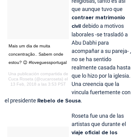
religiosas, tanto es así
que aunque tuvo que
contraer matrimonio
civil
debido a motivos
laborales -se trasladó a
Abu Dabhi para
Mais um dia de muita
acompañar a su pareja- ,
concentração.. Sabem onde
no se ha sentido
estou? 😉 #loveguessportugal
realmente casada hasta
Una publicación compartida de
que lo hizo por la iglesia.
Cuca Roseta
(@cucaroseta) el
Una creencia que la
13 Feb, 2018 a las 3:53 PST
vincula fuertemente con
el presidente
Rebelo de Sousa
.
Roseta fue una de las
artistas que durante el
viaje oficial de los