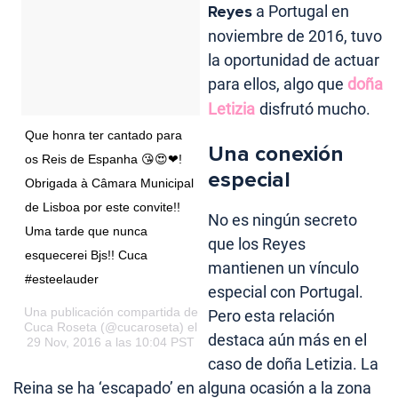
Reyes
a Portugal en
noviembre de 2016, tuvo
la oportunidad de actuar
para ellos, algo que
doña
Letizia
disfrutó mucho.
Que honra ter cantado para
Una conexión
os Reis de Espanha 😘😍❤!
especial
Obrigada à Câmara Municipal
de Lisboa por este convite!!
No es ningún secreto
Uma tarde que nunca
que los Reyes
esquecerei Bjs!! Cuca
mantienen un vínculo
#esteelauder
especial con Portugal.
Una publicación compartida de
Pero esta relación
Cuca Roseta
(@cucaroseta) el
destaca aún más en el
29 Nov, 2016 a las 10:04 PST
caso de doña Letizia. La
Reina se ha ‘escapado’ en alguna ocasión a la zona