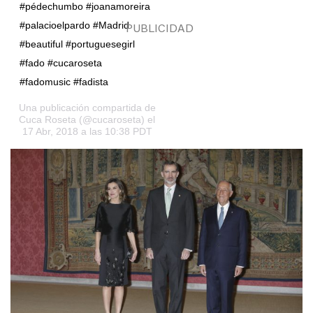
#pédechumbo #joanamoreira
#palacioelpardo #Madrid
#beautiful #portuguesegirl
#fado #cucaroseta
#fadomusic #fadista
Una publicación compartida de
Cuca Roseta
(@cucaroseta) el
17 Abr, 2018 a las 10:38 PDT