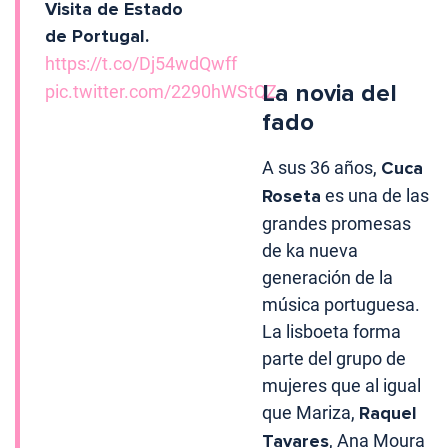
Visita de Estado
de Portugal.
https://t.co/Dj54wdQwff
La novia del
pic.twitter.com/2290hWStQZ
fado
A sus 36 años,
Cuca
Roseta
es una de las
grandes promesas
de ka nueva
generación de la
música portuguesa.
La lisboeta forma
parte del grupo de
mujeres que al igual
que Mariza,
Raquel
Tavares
, Ana Moura