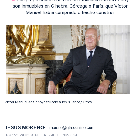
Las propiedades que hereda Emanuele Filiberto hoy
son inmuebles en Ginebra, Córcega o París, que Víctor
Manuel había comprado o hecho construir
Victor Manuel de Saboya falleció a los 86 años/ Gtres
JESUS MORENO
jmoreno@gtresonline.com
11/02/2024 11:00
ACTUALIZADO:
11/02/2024 11:00