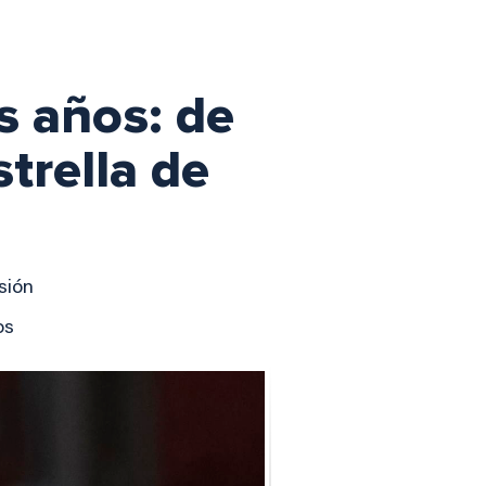
s años: de
strella de
sión
os