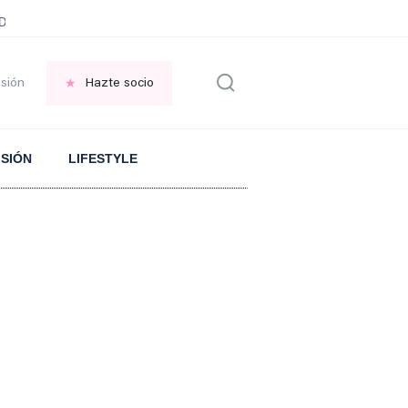
ani García
Infancia AMANCIO ORTEGA
FRASES que decimos en los BAR
esión
Hazte socio
ISIÓN
LIFESTYLE