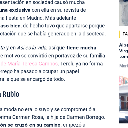
resentación en sociedad causó mucha
una exclusiva
con ella en su revista de
na fiesta en Madrid. Más adelante
paso bien
, de hecho tuvo que apartarse porque
ectación que se había generado en la discoteca.
F
Alba
ta
y en
Así es la vida
, así que
tiene mucha
Virg
se motivo se convirtió en portavoz de su familia
tom
to de María Teresa Campos
. Terelu ya no forma
Mar
orrego ha pasado a ocupar un papel
ra la que se encargó de todo.
a Rubio
la moda no era lo suyo y se comprometió a
 prima Carmen Rosa, la hija de Carmen Borrego.
ión se cruzó en su camino
, empezó a