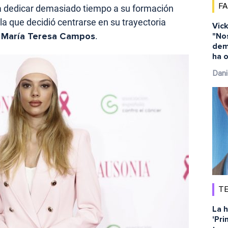
F
a dedicar demasiado tiempo a su formación
la que decidió centrarse en su trayectoria
Vick
e
María Teresa Campos
.
"No
dem
ha o
Dani
TE
La h
'Pri