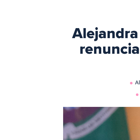
Alejandra
renunciar
A