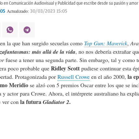
 en Comunicación Audiovisual y Publicidad que escribe desde su pasión y amor p
Actualizado:
:05
30/03/2023 15:05
en la que han surgido secuelas como
Top Gun: Maverick
,
Avat
zafantasmas: más allá de la vida
, no nos debería extrañar q
or
fuese a tener una segunda parte. Sin embargo, tal y como t
Ridley Scott
l era poco probable que
pudiese continuar esta épi
la e
bertad. Protagonizada por
Russell Crowe
en el año 2000,
mo Meridio
se alzó con 5 premios Oscar entre los que se incl
 y actor para Crowe. Ahora, el intérprete australiano ha expl
la futura
.
e ver con
Gladiator 2