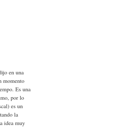
dijo en una
gún momento
iempo. Es una
imo, por lo
cal) es un
tando la
na idea muy