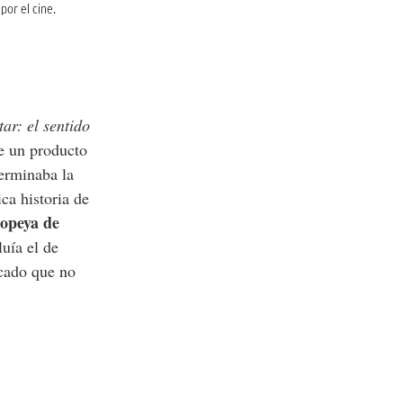
or el cine.
ar: el sentido
ue un producto
erminaba la
ca historia de
popeya de
uía el de
icado que no