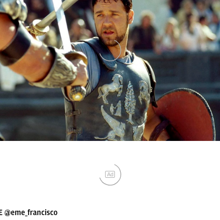
Ad
E
@eme_francisco