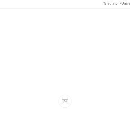
‘Gladiator’ (Univ
Ad