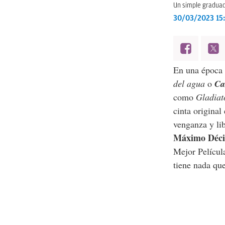
Un simple graduado
30/03/2023 15
En una época 
del agua
o
Ca
como
Gladiat
cinta origina
venganza y li
Máximo Déci
Mejor Película
tiene nada qu