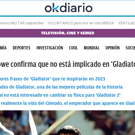
ervicio MILITAR septiembre
VOLUNTARIOS para vivir en isla GRIEGA
VENTILAD
TELEVISIÓN, CINE Y SERIES
MÍA
DEPORTES
INVESTIGACIÓN
COOL
MUNDIAL
OPINIÓN
SOCI
owe confirma que no está implicado en ‘Gladiato
ores frases de ‘Gladiator’ que te inspirarán en 2023
ades de Gladiator, una de las mejores películas de la historia
l no está interesado en cambiar su físico para ‘Gladiator 2’
realmente la vida del Cómodo, el emperador que aparece en Glad