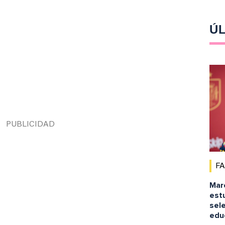
ÚL
F
Marc
est
sele
educ