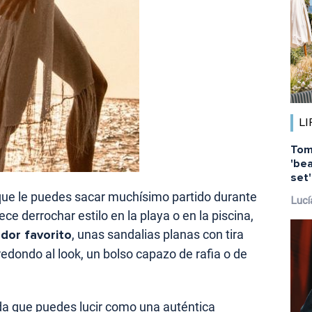
LI
Tom
'bea
set
l que le puedes sacar muchísimo partido durante
Lucí
ce derrochar estilo en la playa o en la piscina,
dor favorito
, unas sandalias planas con tira
redondo al look, un bolso capazo de rafia o de
da que puedes lucir como una auténtica