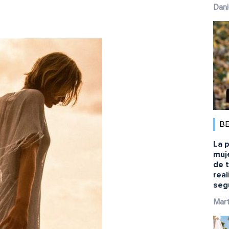
Dani
B
La p
muj
de 
rea
seg
Mart