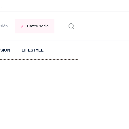
 Aranguren sobre el ARROZ
PLANTA en el jardin
FRASE replantearse la VID
esión
Hazte socio
ISIÓN
LIFESTYLE