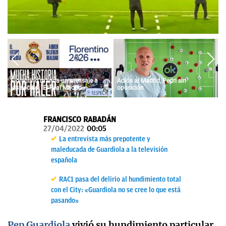
OKDIARIO
Florentino manda un mensaje a
Adiós al Madrid, Pedri sin
los socios: "El Real Madrid
oposición
siempre fue vuestro y siempre lo
será"
FRANCISCO RABADÁN
27/04/2022
00:05
La entrevista más prepotente y
maleducada de Guardiola a la televisión
española
RAC1 pasa del delirio al hundimiento total
con el City: «Guardiola no se cree lo que está
pasando»
Pep Guardiola
vivió su hundimiento particular