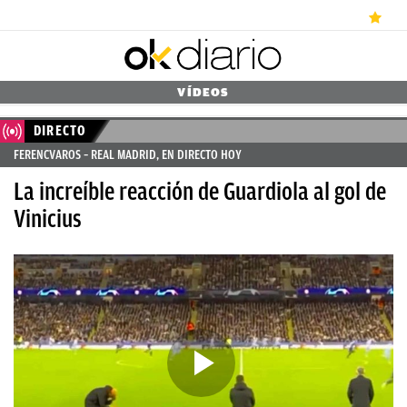
ÚLTIMAS
VÍDEOS
NOTICIAS
DIRECTO
FERENCVAROS – REAL MADRID, EN DIRECTO HOY
REAL
La increíble reacción de Guardiola al gol de
MADRID
Vinicius
BALONCESTO
CANTERA
FICHAJES
DIRECTO
FEMENINO
PAPARAZZI