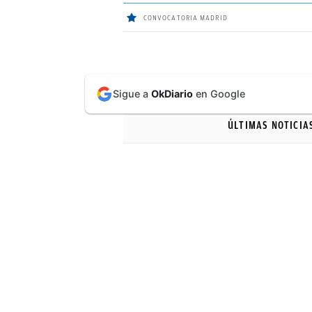
CONVOCATORIA MADRID
ÚLTIMAS
Sigue a
OkDiario
en Google
NOTICIAS
ÚLTIMAS NOTICIA
REAL
MADRID
BALONCESTO
CANTERA
FICHAJES
DIRECTO
FEMENINO