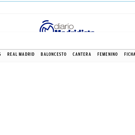
S
REAL MADRID
BALONCESTO
CANTERA
FEMENINO
FICH