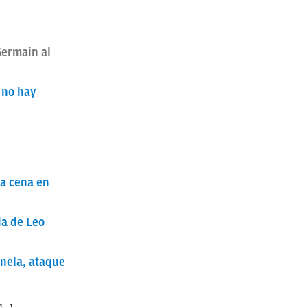
Germain al
 no hay
ta cena en
da de Leo
onela, ataque