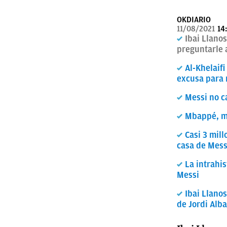
OKDIARIO
11/08/2021
14
Ibai Llanos
preguntarle 
Al-Khelaif
excusa para
Messi no c
Mbappé, m
Casi 3 mill
casa de Mess
La intrahis
Messi
Ibai Llanos
de Jordi Alb