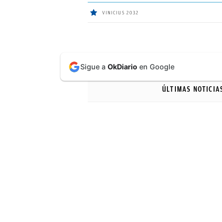
VINICIUS 2032
ÚLTIMAS
Sigue a
OkDiario
en Google
NOTICIAS
ÚLTIMAS NOTICIA
REAL
MADRID
BALONCESTO
CANTERA
FICHAJES
DIRECTO
FEMENINO