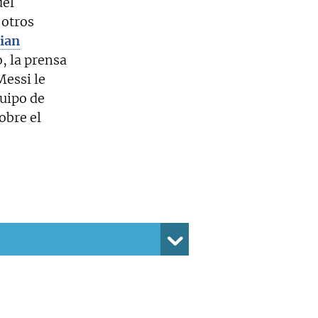
del
 otros
ian
, la prensa
essi le
quipo de
obre el