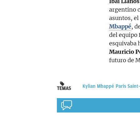
Ibai Llanos
argentino 
asuntos, el
Mbappé
, d
del equipo 
esquivaba h
Mauricio P
futuro de 
Kylian Mbappé
Paris Saint
TEMAS