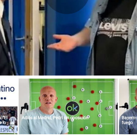
 "El
Adiós al Madrid, Pedri sin oposición
Bayern-
 lo
fuego