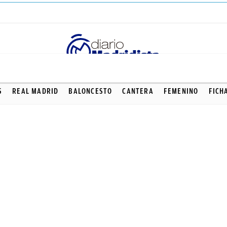
S
REAL MADRID
BALONCESTO
CANTERA
FEMENINO
FICH