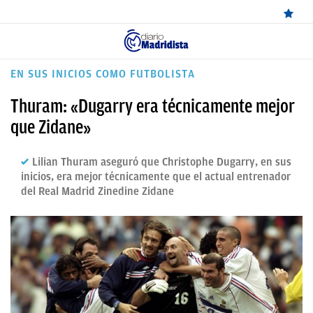
ÚLTIMAS
EN SUS INICIOS COMO FUTBOLISTA
NOTICIAS
Thuram: «Dugarry era técnicamente mejor
REAL
que Zidane»
MADRID
Lilian Thuram aseguró que Christophe Dugarry, en sus
BALONCESTO
inicios, era mejor técnicamente que el actual entrenador
del Real Madrid Zinedine Zidane
CANTERA
FICHAJES
DIRECTO
FEMENINO
PAPARAZZI