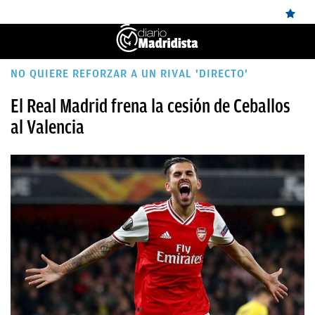
ÚLTIMAS
NO QUIERE REFORZAR A UN RIVAL 'DIRECTO'
NOTICIAS
El Real Madrid frena la cesión de Ceballos
al Valencia
REAL
MADRID
BALONCESTO
CANTERA
FICHAJES
DIRECTO
FEMENINO
PAPARAZZI