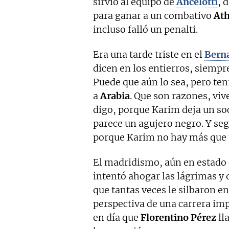
sirvió al equipo de
Ancelotti
, 
para ganar a un combativo
Ath
incluso falló un penalti.
Era una tarde triste en el
Bern
dicen en los entierros, siempr
Puede que aún lo sea, pero ten
a
Arabia
. Que son razones, vive
digo, porque Karim deja un so
parece un agujero negro. Y se
porque Karim no hay más que 
El madridismo, aún en estado 
intentó ahogar las lágrimas y 
que tantas veces le silbaron en
perspectiva de una carrera im
en día que
Florentino Pérez
ll