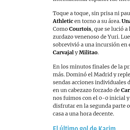
Toque a toque, sin prisa ni pau
Athletic
en torno a su área.
Una
Como
Courtois
, que se lució a
zurdazo venenoso de Yuri. Lue
sobrevivió a una incursión en e
Carvajal
y
Militao
.
En los minutos finales de la p
más. Dominó el Madrid y repl
sendas acciones individuales 
en un cabezazo forzado de
Car
nos fuimos con el 0-0 inicial y
disfrutar en la segunda parte o
casa a una hora decente.
El último gol de Karim