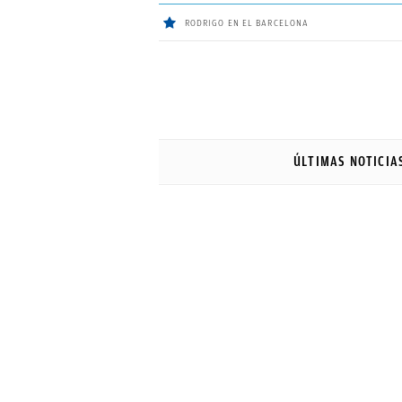
RODRIGO EN EL BARCELONA
ÚLTIMAS
NOTICIAS
ÚLTIMAS NOTICIA
REAL
MADRID
BALONCESTO
CANTERA
FICHAJES
DIRECTO
FEMENINO