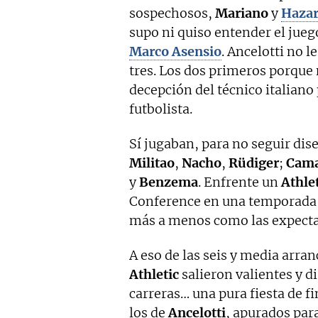
sospechosos,
Mariano
y
Haza
supo ni quiso entender el jueg
Marco Asensio
. Ancelotti no l
tres. Los dos primeros porque 
decepción del técnico italiano 
futbolista.
Sí jugaban, para no seguir dis
Militao
,
Nacho
,
Rüdiger
;
Cama
y
Benzema
. Enfrente un
Athle
Conference en una temporada 
más a menos como las expectat
A eso de las seis y media arran
Athletic
salieron valientes y d
carreras… una pura fiesta de fi
los de
Ancelotti
, apurados para