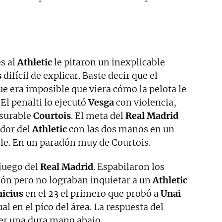
s al
Athletic
le pitaron un inexplicable
s
difícil de explicar. Baste decir que el
e era imposible que viera cómo la pelota le
El penalti lo ejecutó
Vesga
con violencia,
nsurable
Courtois
. El meta del
Real Madrid
ador del
Athletic
con las dos manos en un
e. En un paradón muy de Courtois.
juego del
Real Madrid
. Espabilaron los
lón pero no lograban inquietar a un
Athletic
nicius
en el 23 el primero que probó a
Unai
al en el pico del área. La respuesta del
er una dura mano abajo.