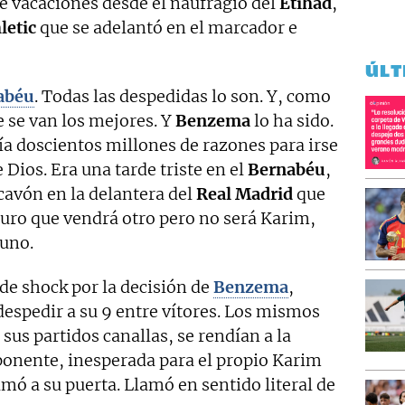
de vacaciones desde el naufragio del
Etihad
,
letic
que se adelantó en el marcador e
ÚLT
abéu
. Todas las despedidas lo son. Y, como
e se van los mejores. Y
Benzema
lo ha sido.
ía doscientos millones de razones para irse
 Dios. Era una tarde triste en el
Bernabéu
,
cavón en la delantera del
Real Madrid
que
guro que vendrá otro pero no será Karim,
uno.
de shock por la decisión de
Benzema
,
despedir a su 9 entre vítores. Los mismos
 sus partidos canallas, se rendían a la
ponente, inesperada para el propio Karim
amó a su puerta. Llamó en sentido literal de