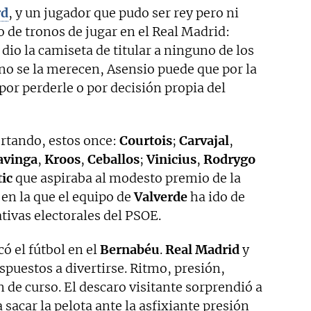
rd
, y un jugador que pudo ser rey pero ni
o de tronos de jugar en el Real Madrid:
e dio la camiseta de titular a ninguno de los
no se la merecen, Asensio puede que por la
por perderle o por decisión propia del
ertando, estos once:
Courtois
;
Carvajal
,
vinga
,
Kroos
,
Ceballos
;
Vinicius
,
Rodrygo
tic
que aspiraba al modesto premio de la
en la que el equipo de
Valverde
ha ido de
ivas electorales del PSOE.
có el fútbol en el
Bernabéu
.
Real Madrid
y
ispuestos a divertirse. Ritmo, presión,
n de curso. El descaro visitante sorprendió a
 sacar la pelota ante la asfixiante presión