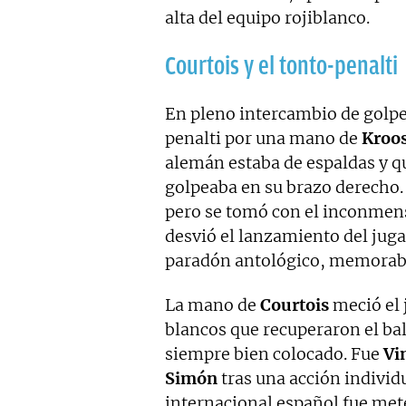
alta del equipo rojiblanco.
Courtois y el tonto-penalti
En pleno intercambio de golpe
penalti por una mano de
Kroo
alemán estaba de espaldas y qu
golpeaba en su brazo derecho. 
pero se tomó con el inconme
desvió el lanzamiento del jug
paradón antológico, memorabl
La mano de
Courtois
meció el 
blancos que recuperaron el ba
siempre bien colocado. Fue
Vi
Simón
tras una acción individu
internacional español fue met