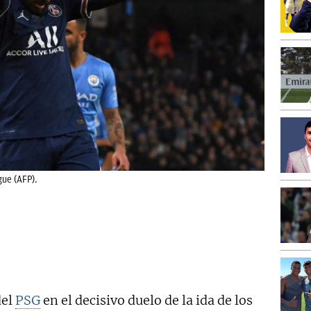
ue (AFP).
del
PSG
en el decisivo duelo de la ida de los