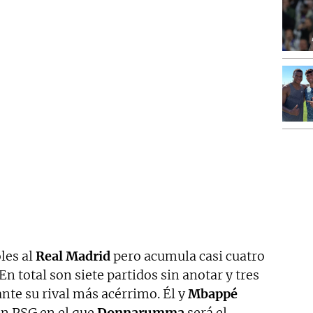
les al
Real Madrid
pero acumula casi cuatro
En total son siete partidos sin anotar y tres
ante su rival más acérrimo. Él y
Mbappé
un PSG en el que
Donnarumma
será el