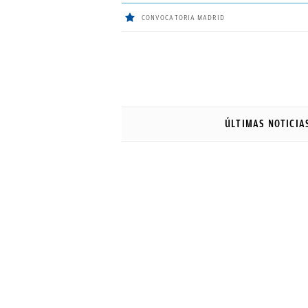
CONVOCATORIA MADRID
ÚLTIMAS
NOTICIAS
ÚLTIMAS NOTICIA
REAL
MADRID
BALONCESTO
CANTERA
FICHAJES
DIRECTO
FEMENINO