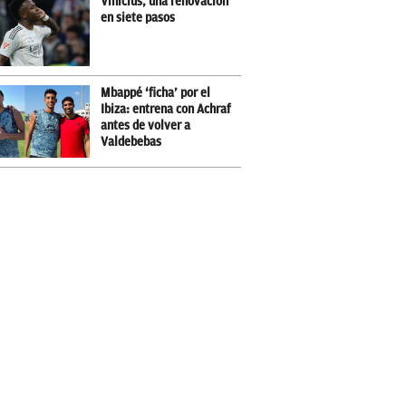
Vinicius, una renovación
en siete pasos
Mbappé ‘ficha’ por el
Ibiza: entrena con Achraf
antes de volver a
Valdebebas