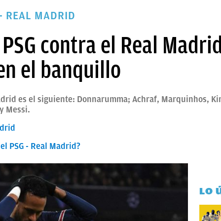
- REAL MADRID
l PSG contra el Real Madri
n el banquillo
Madrid es el siguiente: Donnarumma; Achraf, Marquinhos, 
 y Messi.
adrid
 el PSG - Real Madrid?
LO 