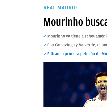
PAPARAZZI
REAL MADRID
OKDIARIO
Mourinho busca
Mourinho ya tiene a Tchouaméni
Con Camavinga y Valverde, el por
Filtran la primera petición de M