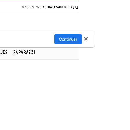
8 AGO 2026
ACTUALIZADO
07:54
CET
✕
Continuar
AJES
PAPARAZZI