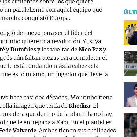
 los cimientos sobre los que quiere
do un paralelismo con aquel equipo que
ÚLT
 marcha conquistó Europa.
 eligió de nuevo para ser el líder del
ourinho quiere una revolución. Y, si ya
té
y
Dumfries
y las vueltas de
Nico Paz
y
gués aún faltan piezas para completar el
que le está rondando más la cabeza: la
o que es lo mismo, un jugador que lleve la
vo hace casi dos décadas, Mourinho tiene
uella imagen que tenía de
Khedira.
El
onsidera que dentro de la plantilla no hay
l que le entregaba a Xabi. En el plantel es
Fede Valverde
. Ambos tienen sus cualidades