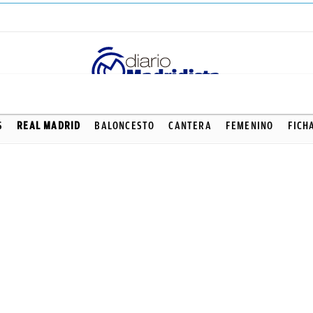
S
REAL MADRID
BALONCESTO
CANTERA
FEMENINO
FICH