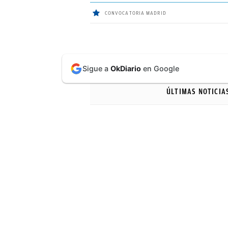
CONVOCATORIA MADRID
ÚLTIMAS
Sigue a
OkDiario
en Google
NOTICIAS
ÚLTIMAS NOTICIA
REAL
MADRID
BALONCESTO
CANTERA
FICHAJES
DIRECTO
FEMENINO