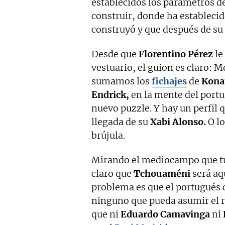
establecidos los parámetros de
construir, donde ha estableci
construyó y que después de su
Desde que
Florentino Pérez
le
vestuario, el guion es claro: M
sumamos los
fichajes
de
Kona
Endrick,
en la mente del portu
nuevo puzzle. Y hay un perfil 
llegada de su
Xabi Alonso.
O l
brújula.
Mirando el mediocampo que tu
claro que
Tchouaméni
será aq
problema es que el portugués c
ninguno que pueda asumir el ro
que ni
Eduardo Camavinga
ni