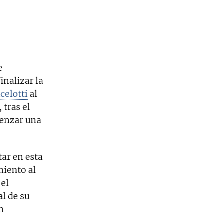
e
inalizar la
celotti
al
, tras el
menzar una
ar en esta
miento al
el
l de su
n