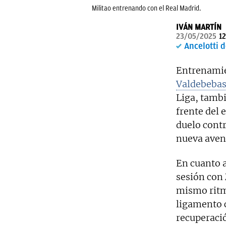
Militao entrenando con el Real Madrid.
IVÁN MARTÍN
23/05/2025
12
Ancelotti 
Entrenamien
Valdebeba
Liga, tambi
frente del 
duelo contr
nueva aven
En cuanto a
sesión con
mismo ritm
ligamento c
recuperació