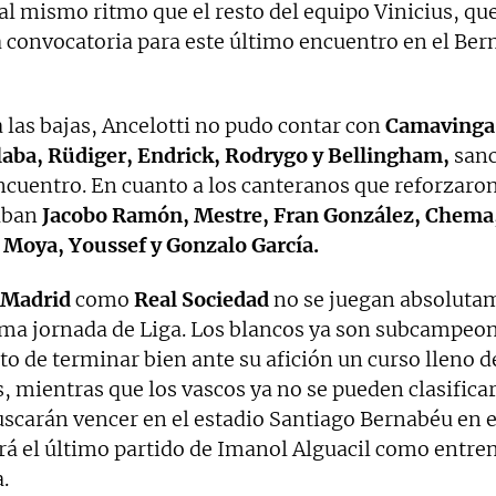
al mismo ritmo que el resto del equipo Vinicius, qu
a convocatoria para este último encuentro en el Ber
 las bajas, Ancelotti no pudo contar con
Camavinga
laba, Rüdiger, Endrick, Rodrygo y Bellingham,
sanc
ncuentro. En cuanto a los canteranos que reforzaron
aban
Jacobo Ramón, Mestre, Fran González, Chema,
 Moya, Youssef y Gonzalo García.
 Madrid
como
Real Sociedad
no se juegan absoluta
ima jornada de Liga. Los blancos ya son subcampeon
eto de terminar bien ante su afición un curso lleno d
s, mientras que los vascos ya no se pueden clasifica
scarán vencer en el estadio Santiago Bernabéu en e
rá el último partido de Imanol Alguacil como entre
.