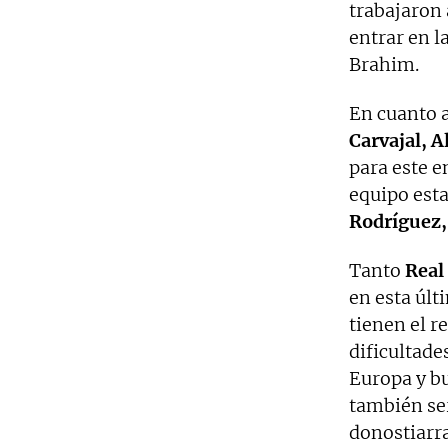
trabajaron 
entrar en l
Brahim.
En cuanto a
Carvajal, A
para este e
equipo est
Rodríguez,
Tanto
Real
en esta últ
tienen el r
dificultade
Europa y bu
también se
donostiarra