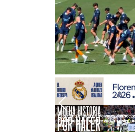
Florentino manda un mensaje a los socios:
Real Madrid siempre fue vuestro y siempre
será"