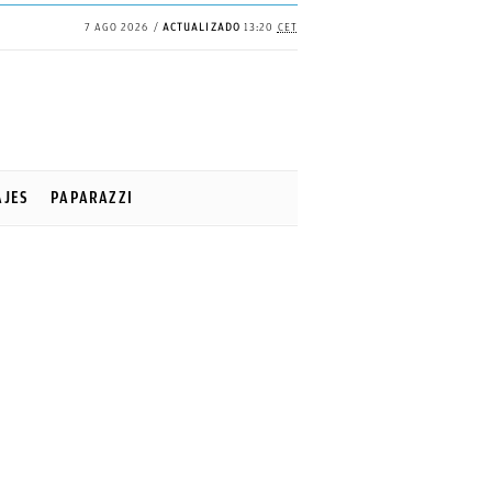
7 AGO 2026
ACTUALIZADO
13:20
CET
✕
Continuar
AJES
PAPARAZZI