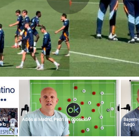
 "El
Adiós al Madrid, Pedri sin oposición
Bayern-
 lo
fuego