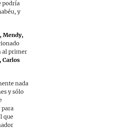
e podría
nabéu, y
, Mendy,
ionado
 al primer
 Carlos
mente nada
es y sólo
e
r para
l que
nador