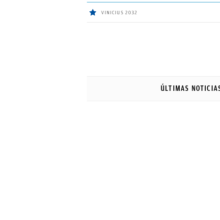
VINICIUS 2032
ÚLTIMAS
NOTICIAS
ÚLTIMAS NOTICIA
REAL
MADRID
BALONCESTO
CANTERA
FICHAJES
DIRECTO
FEMENINO