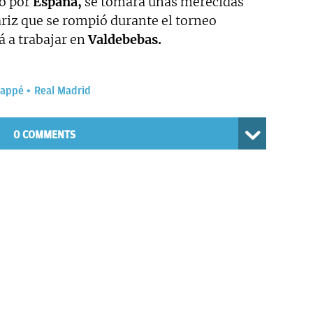
o por
España,
se tomará unas merecidas
ariz que se rompió durante el torneo
á a trabajar en
Valdebebas.
bappé
Real Madrid
0 COMMENTS