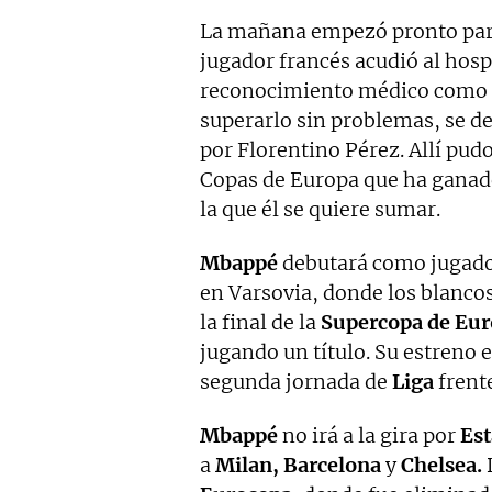
La mañana empezó pronto pa
jugador francés acudió al hosp
reconocimiento médico como n
superarlo sin problemas, se d
por Florentino Pérez. Allí pud
Copas de Europa que ha ganado
la que él se quiere sumar.
Mbappé
debutará como jugado
en Varsovia, donde los blanco
la final de la
Supercopa de Eu
jugando un título. Su estreno 
segunda jornada de
Liga
frent
Mbappé
no irá a la gira por
Est
a
Milan, Barcelona
y
Chelsea.
D