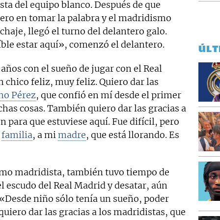
ta del equipo blanco. Después de que
ero en tomar la palabra y el madridismo
haje, llegó el turno del delantero galo.
íble estar aquí», comenzó el delantero.
ÚLT
os con el sueño de jugar con el Real
chico feliz, muy feliz. Quiero dar las
no Pérez
, que confió en mí desde el primer
has cosas. También quiero dar las gracias a
 para que estuviese aquí. Fue difícil, pero
i
familia
, a mi
madre
, que está llorando. Es
mo madridista, también tuvo tiempo de
l escudo del Real Madrid y desatar, aún
 «Desde niño sólo tenía un sueño, poder
quiero dar las gracias a los madridistas, que