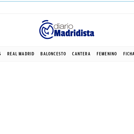
S
REAL MADRID
BALONCESTO
CANTERA
FEMENINO
FICH