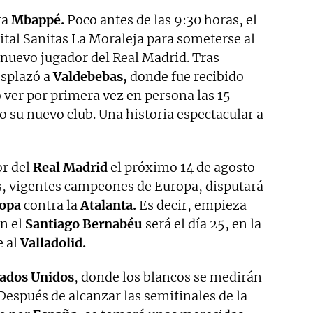
ra
Mbappé.
Poco antes de las 9:30 horas, el
ital Sanitas La Moraleja para someterse al
uevo jugador del Real Madrid. Tras
esplazó a
Valdebebas,
donde fue recibido
o ver por primera vez en persona las 15
 su nuevo club. Una historia espectacular a
r del
Real Madrid
el próximo 14 de agosto
s, vigentes campeones de Europa, disputará
ropa
contra la
Atalanta.
Es decir, empieza
en el
Santiago Bernabéu
será el día 25, en la
e al
Valladolid.
ados Unidos
, donde los blancos se medirán
espués de alcanzar las semifinales de la