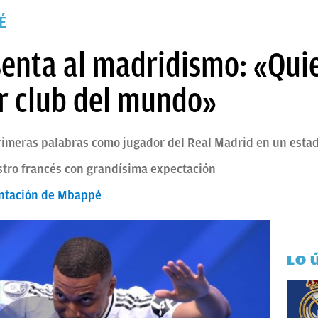
É
enta al madridismo: «Quier
or club del mundo»
imeras palabras como jugador del Real Madrid en un estad
 astro francés con grandísima expectación
sentación de Mbappé
LO 