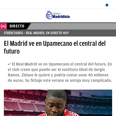
ÚLTIMAS
DIRECTO
FERENCVAROS – REAL MADRID, EN DIRECTO HOY
NOTICIAS
El Madrid ve en Upamecano el central del
REAL
futuro
MADRID
El Real Madrid ve en Upamecano el central del futuro. En
BALONCESTO
el club creen que puede ser el sustituto ideal de Sergio
CANTERA
Ramos. Zidane le quiere y podría costar unos 40 millones
de euros. Su fichaje este verano se antoja muy complicado.
FICHAJES
DIRECTO
FEMENINO
PAPARAZZI