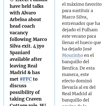
el máximo favorito
have held talks
para sustituir a
with Alvaro
Marco Silva,
Arbeloa about
entrenador que ha
head coach
dejado el Fulham
vacancy
este verano para
following Marco
llenar el hueco que
Silva exit. 43yo
ha dejado José
Spaniard
Mourinho
en el
available after
banquillo del
leaving Real
Benfica. De esta
Madrid & has
manera, este
met
#FFC
to
efecto dominó
discuss
llevaría al ex del
possibility of
Real Madrid al
taking Craven
banquillo del
Cottage role. W/