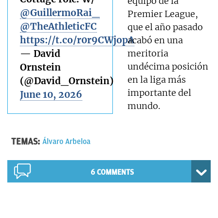
equipo de la
@GuillermoRai_
Premier League,
@TheAthleticFC
que el año pasado
https://t.co/r0r9CWjopA
acabó en una
— David
meritoria
undécima posición
Ornstein
en la liga más
(@David_Ornstein)
importante del
June 10, 2026
mundo.
TEMAS:
Álvaro Arbeloa
6 COMMENTS