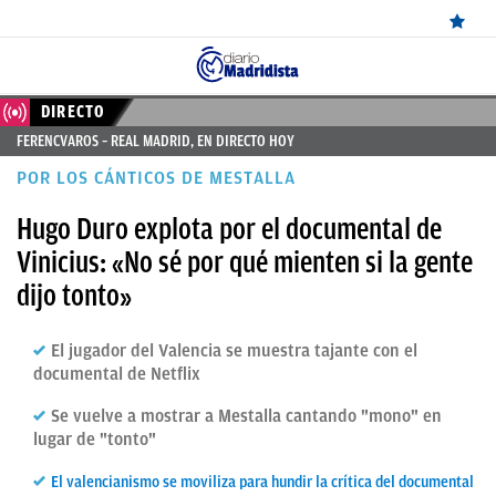
ÚLTIMAS
DIRECTO
FERENCVAROS – REAL MADRID, EN DIRECTO HOY
NOTICIAS
POR LOS CÁNTICOS DE MESTALLA
REAL
Hugo Duro explota por el documental de
MADRID
Vinicius: «No sé por qué mienten si la gente
BALONCESTO
dijo tonto»
CANTERA
El jugador del Valencia se muestra tajante con el
FICHAJES
documental de Netflix
DIRECTO
Se vuelve a mostrar a Mestalla cantando "mono" en
lugar de "tonto"
FEMENINO
El valencianismo se moviliza para hundir la crítica del documental
PAPARAZZI