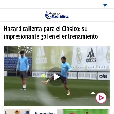
ÚLTIMAS
Hazard calienta para el Clásico: su
NOTICIAS
impresionante gol en el entrenamiento
REAL
MADRID
BALONCESTO
CANTERA
FICHAJES
DIRECTO
FEMENINO
PAPARAZZI