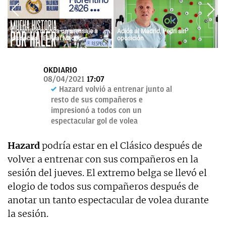
OKDIARIO
Florentino manda un mensaje a
Adiós al Madrid, Pedri sin
los socios: "El Real Madrid
oposición
siempre fue vuestro y siempre lo
será"
OKDIARIO
08/04/2021
17:07
Hazard volvió a entrenar junto al
resto de sus compañeros e
impresionó a todos con un
espectacular gol de volea
Hazard
podría estar en el Clásico después de
volver a entrenar con sus compañeros en la
sesión del jueves. El extremo belga se llevó el
elogio de todos sus compañeros después de
anotar un tanto espectacular de volea durante
la sesión.