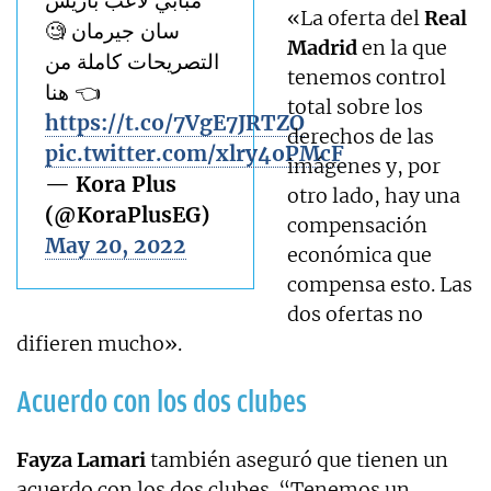
«La oferta del
Real
سان جيرمان 🧐
Madrid
en la que
التصريحات كاملة من
tenemos control
هنا 👈
total sobre los
https://t.co/7VgE7JRTZO
derechos de las
pic.twitter.com/xlry4oPMcF
imágenes y, por
— Kora Plus
otro lado, hay una
(@KoraPlusEG)
compensación
May 20, 2022
económica que
compensa esto. Las
dos ofertas no
difieren mucho».
Acuerdo con los dos clubes
Fayza Lamari
también aseguró que tienen un
acuerdo con los dos clubes. “Tenemos un