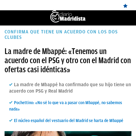
ÚLTIMAS
CONFIRMA QUE TIENE UN ACUERDO CON LOS DOS
CLUBES
NOTICIAS
La madre de Mbappé: «Tenemos un
REAL
acuerdo con el PSG y otro con el Madrid con
MADRID
ofertas casi idénticas»
BALONCESTO
La madre de Mbappé ha confirmado que su hijo tiene un
CANTERA
acuerdo con PSG y Real Madrid
FICHAJES
Pochettino: «No sé lo que va a pasar con Mbappé, no sabemos
nada»
DIRECTO
El núcleo español del vestuario del Madrid se harta de Mbappé
FEMENINO
PAPARAZZI