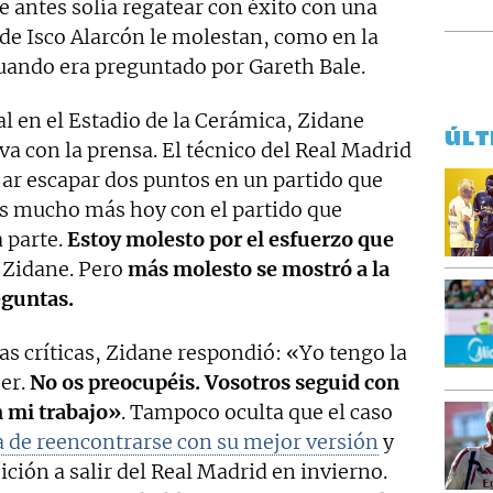
e antes solía regatear con éxito con una
 de Isco Alarcón le molestan, como en la
uando era preguntado por Gareth Bale.
al en el Estadio de la Cerámica, Zidane
ÚLT
va con la prensa. El técnico del Real Madrid
jar escapar dos puntos en un partido que
s mucho más hoy con el partido que
 parte.
Estoy molesto por el esfuerzo que
Zidane. Pero
más molesto se mostró a la
eguntas.
s críticas, Zidane respondió: «Yo tengo la
ser.
No os preocupéis. Vosotros seguid con
n mi trabajo»
. Tampoco oculta que el caso
 de reencontrarse con su mejor versión
y
ción a salir del Real Madrid en invierno.