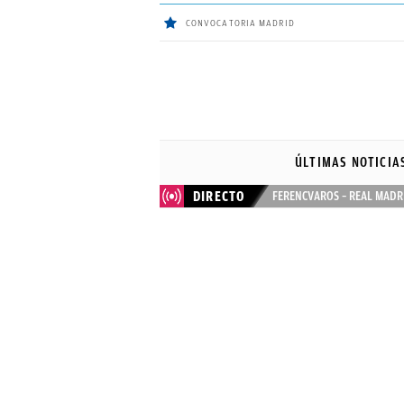
CONVOCATORIA MADRID
ÚLTIMAS
NOTICIAS
ÚLTIMAS NOTICIA
REAL
DIRECTO
FERENCVAROS – REAL MADR
MADRID
BALONCESTO
CANTERA
FICHAJES
DIRECTO
FEMENINO