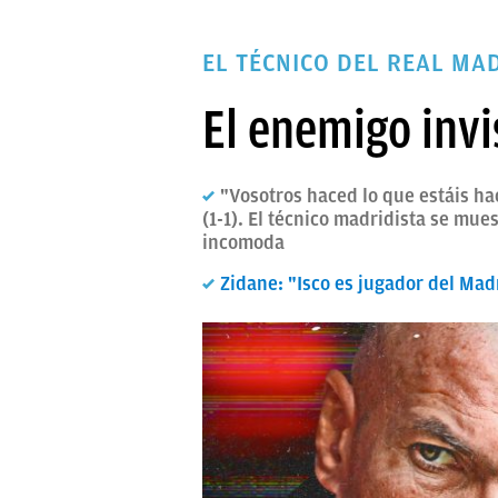
PAPARAZZI
EL TÉCNICO DEL REAL MA
OKDIARIO
El enemigo invi
"Vosotros haced lo que estáis hac
(1-1). El técnico madridista se mue
incomoda
Zidane: "Isco es jugador del Mad