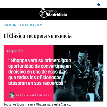
ÚLTIMAS
RAMÓN TENÍA RAZÓN
✕
Sigue a
OkDiario
en Google
Continuar
NOTICIAS
El Clásico recupera su esencia
REAL
MADRID
BALONCESTO
CANTERA
FICHAJES
DIRECTO
FEMENINO
Todos los focos miran a Mbappé para este Clásico.
PAPARAZZI