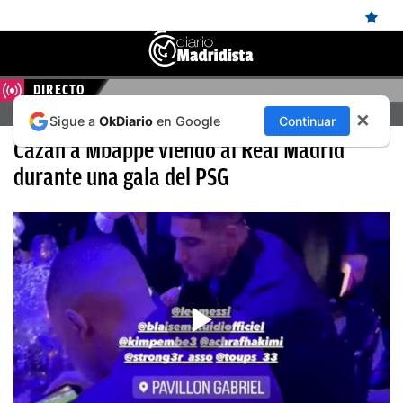
DIRECTO
ÚLTIMAS
FERENCVAROS – REAL MADRID, EN DIRECTO HOY
✕
Sigue a
OkDiario
en Google
Continuar
NOTICIAS
Cazan a Mbappé viendo al Real Madrid
REAL
durante una gala del PSG
MADRID
BALONCESTO
CANTERA
FICHAJES
DIRECTO
FEMENINO
PAPARAZZI