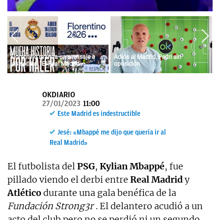
OKDIARIO
Florentino manda un mensaje a
Adiós al Madrid, Pedri sin
los socios: "El Real Madrid
oposición
siempre fue vuestro y siempre lo
será"
OKDIARIO
27/01/2023
11:00
Este Madrid es indestructible
Jesé: «Mbappé me dijo que quería ir al
Real Madrid»
El futbolista del
PSG
,
Kylian Mbappé
, fue
pillado viendo el derbi entre
Real Madrid
y
Atlético
durante una gala benéfica de la
Fundación Strong3r
. El delantero acudió a un
acto del club pero no se perdió ni un segundo