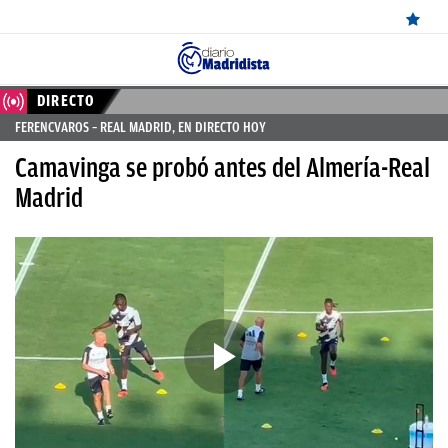
ÚLTIMAS
DIRECTO
FERENCVAROS – REAL MADRID, EN DIRECTO HOY
NOTICIAS
Camavinga se probó antes del Almería-Real
REAL
Madrid
MADRID
BALONCESTO
CANTERA
FICHAJES
DIRECTO
FEMENINO
PAPARAZZI