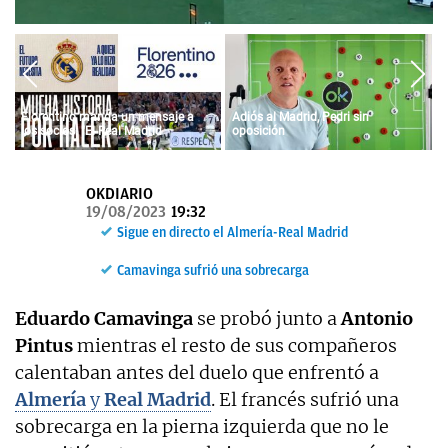
OKDIARIO
Florentino manda un mensaje a
Adiós al Madrid, Pedri sin
los socios: "El Real Madrid
oposición
siempre fue vuestro y siempre lo
será"
OKDIARIO
19/08/2023
19:32
Sigue en directo el Almería-Real Madrid
Camavinga sufrió una sobrecarga
Eduardo Camavinga
se probó junto a
Antonio
Pintus
mientras el resto de sus compañeros
calentaban antes del duelo que enfrentó a
Almería
y
Real Madrid
. El francés sufrió una
sobrecarga en la pierna izquierda que no le