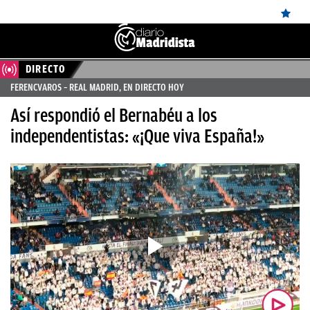
DIRECTO
ÚLTIMAS
FERENCVAROS – REAL MADRID, EN DIRECTO HOY
NOTICIAS
Así respondió el Bernabéu a los
REAL
independentistas: «¡Que viva España!»
MADRID
BALONCESTO
CANTERA
FICHAJES
DIRECTO
FEMENINO
PAPARAZZI