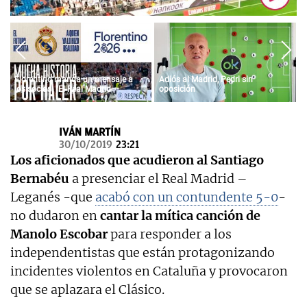
OKDIARIO
Florentino manda un mensaje a
Adiós al Madrid, Pedri sin
los socios: "El Real Madrid
oposición
siempre fue vuestro y siempre lo
será"
IVÁN MARTÍN
30/10/2019
23:21
Los aficionados que acudieron al Santiago
Bernabéu
a presenciar el Real Madrid –
Leganés -que
acabó con un contundente 5-0
-
no dudaron en
cantar la mítica canción de
Manolo Escobar
para responder a los
independentistas que están protagonizando
incidentes violentos en Cataluña y provocaron
que se aplazara el Clásico.