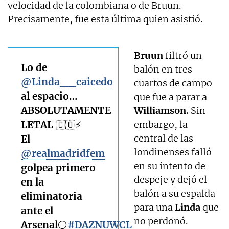
velocidad de la colombiana o de Bruun.
Precisamente, fue esta última quien asistió.
Bruun
filtró un
Lo de
balón en tres
@Linda__caicedo
cuartos de campo
al espacio…
que fue a parar a
ABSOLUTAMENTE
Williamson.
Sin
LETAL 🇨🇴⚡
embargo, la
central de las
El
londinenses falló
@realmadridfem
en su intento de
golpea primero
despeje y dejó el
en la
balón a su espalda
eliminatoria
para una
Linda
que
ante el
no perdonó.
Arsenal⚪
#DAZNUWCL