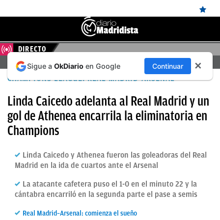
DIRECTO
ÚLTIMAS
FERENCVAROS – REAL MADRID, EN DIRECTO HOY
✕
Sigue a
OkDiario
en Google
Continuar
NOTICIAS
CHAMPIONS LEAGUE: REAL MADRID-ARSENAL
REAL
Linda Caicedo adelanta al Real Madrid y un
MADRID
gol de Athenea encarrila la eliminatoria en
BALONCESTO
Champions
CANTERA
Linda Caicedo y Athenea fueron las goleadoras del Real
FICHAJES
Madrid en la ida de cuartos ante el Arsenal
DIRECTO
La atacante cafetera puso el 1-0 en el minuto 22 y la
cántabra encarriló en la segunda parte el pase a semis
FEMENINO
Real Madrid–Arsenal: comienza el sueño
PAPARAZZI