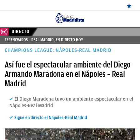
ÚLTIMAS
DIRECTO
FERENCVAROS – REAL MADRID, EN DIRECTO HOY
NOTICIAS
CHAMPIONS LEAGUE: NÁPOLES-REAL MADRID
REAL
Así fue el espectacular ambiente del Diego
MADRID
Armando Maradona en el Nápoles – Real
BALONCESTO
Madrid
CANTERA
El Diego Maradona tuvo un ambiente espectacular en el
FICHAJES
Nápoles-Real Madrid
DIRECTO
Sigue en directo el Nápoles-Real Madrid
FEMENINO
PAPARAZZI