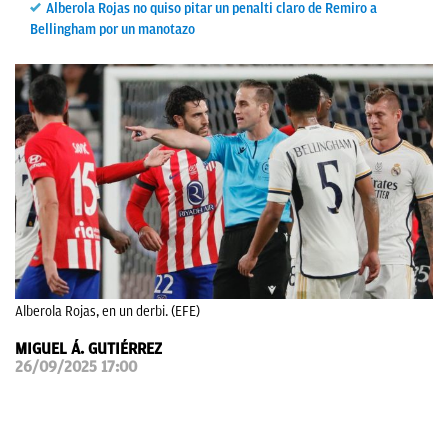
Alberola Rojas no quiso pitar un penalti claro de Remiro a
OKDIARIO
Bellingham por un manotazo
Alberola Rojas, en un derbi. (EFE)
MIGUEL Á. GUTIÉRREZ
26/09/2025 17:00