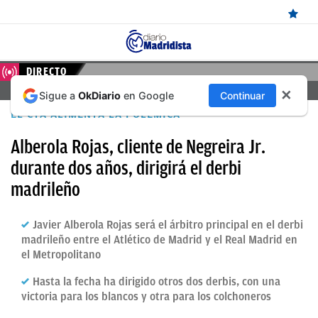
ÚLTIMAS
DIRECTO
FERENCVAROS – REAL MADRID, EN DIRECTO HOY
✕
Sigue a
OkDiario
en Google
Continuar
NOTICIAS
EL CTA ALIMENTA LA POLÉMICA
REAL
Alberola Rojas, cliente de Negreira Jr.
MADRID
durante dos años, dirigirá el derbi
BALONCESTO
madrileño
CANTERA
Javier Alberola Rojas será el árbitro principal en el derbi
FICHAJES
madrileño entre el Atlético de Madrid y el Real Madrid en
el Metropolitano
DIRECTO
Hasta la fecha ha dirigido otros dos derbis, con una
FEMENINO
victoria para los blancos y otra para los colchoneros
PAPARAZZI