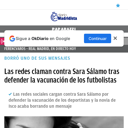
ÚLTIMAS
PAPARAZZI
✕
Sigue a
OkDiario
en Google
Continuar
NOTICIAS
DIRECTO
FERENCVAROS – REAL MADRID, EN DIRECTO HOY
REAL
BORRÓ UNO DE SUS MENSAJES
MADRID
Las redes claman contra Sara Sálamo tras
BALONCESTO
defender la vacunación de los futbolistas
CANTERA
FICHAJES
Las redes sociales cargan contra Sara Sálamo por
defender la vacunación de los deportistas y la novia de
DIRECTO
Isco acaba borrando un mensaje
FEMENINO
PAPARAZZI