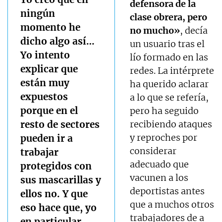
defensora de la
ningún
clase obrera, pero
momento he
no mucho»
, decía
dicho algo así…
un usuario tras el
Yo intento
lío formado en las
explicar que
redes. La intérprete
están muy
ha querido aclarar
expuestos
a lo que se refería,
porque en el
pero ha seguido
resto de sectores
recibiendo ataques
y reproches por
pueden ir a
considerar
trabajar
adecuado que
protegidos con
vacunen a los
sus mascarillas y
deportistas antes
ellos no. Y que
que a muchos otros
eso hace que, yo
trabajadores de a
en particular,