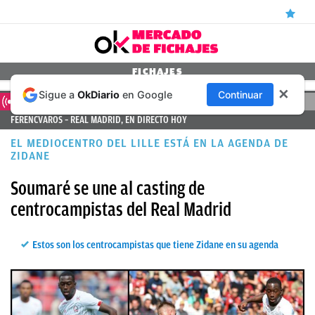
ÚLTIMAS
FICHAJES
✕
Sigue a
OkDiario
en Google
Continuar
NOTICIAS
DIRECTO
FERENCVAROS – REAL MADRID, EN DIRECTO HOY
REAL
EL MEDIOCENTRO DEL LILLE ESTÁ EN LA AGENDA DE
MADRID
ZIDANE
BALONCESTO
Soumaré se une al casting de
CANTERA
centrocampistas del Real Madrid
FICHAJES
Estos son los centrocampistas que tiene Zidane en su agenda
DIRECTO
FEMENINO
PAPARAZZI