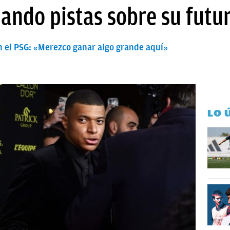
ando pistas sobre su futu
 el PSG: «Merezco ganar algo grande aquí»
LO 