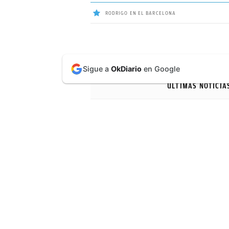
RODRIGO EN EL BARCELONA
ÚLTIMAS
Sigue a
OkDiario
en Google
NOTICIAS
ÚLTIMAS NOTICIA
REAL
MADRID
BALONCESTO
CANTERA
FICHAJES
DIRECTO
FEMENINO