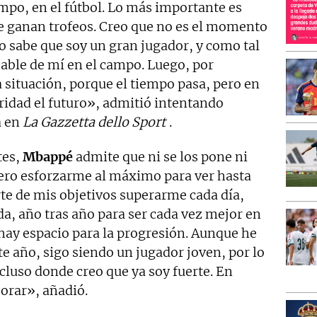
mpo, en el fútbol. Lo más importante es
e ganan trofeos. Creo que no es el momento
o sabe que soy un gran jugador, y como tal
hable de mí en el campo. Luego, por
 situación, porque el tiempo pasa, pero en
idad el futuro», admitió intentando
a en
La Gazzetta dello Sport
.
tes,
Mbappé
admite que ni se los pone ni
ero esforzarme al máximo para ver hasta
te de mis objetivos superarme cada día,
a, año tras año para ser cada vez mejor en
hay espacio para la progresión. Aunque he
 año, sigo siendo un jugador joven, por lo
cluso donde creo que ya soy fuerte. En
orar», añadió.