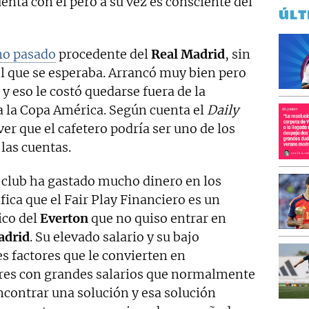
cuenta con él pero a su vez es consciente del
ÚLT
ano pasado
procedente del
Real Madrid
, sin
l que se esperaba. Arrancó muy bien pero
y eso le costó quedarse fuera de la
 la Copa América. Según cuenta el
Daily
er que el cafetero podría ser uno de los
 las cuentas.
club ha gastado mucho dinero en los
fica que el Fair Play Financiero es un
ico del
Everton
que no quiso entrar en
adrid
. Su elevado salario y su bajo
s factores que le convierten en
dores con grandes salarios que normalmente
ncontrar una solución y esa solución