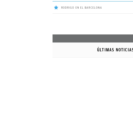
RODRIGO EN EL BARCELONA
ÚLTIMAS
NOTICIAS
ÚLTIMAS NOTICIA
REAL
MADRID
BALONCESTO
CANTERA
FICHAJES
DIRECTO
FEMENINO