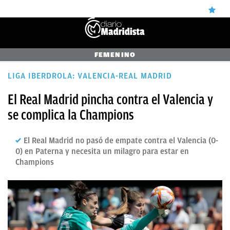
ÚLTIMAS
FEMENINO
NOTICIAS
LIGA IBERDROLA: VALENCIA-REAL MADRID
REAL
El Real Madrid pincha contra el Valencia y
MADRID
se complica la Champions
BALONCESTO
El Real Madrid no pasó de empate contra el Valencia (0-
CANTERA
0) en Paterna y necesita un milagro para estar en
Champions
FICHAJES
DIRECTO
FEMENINO
PAPARAZZI