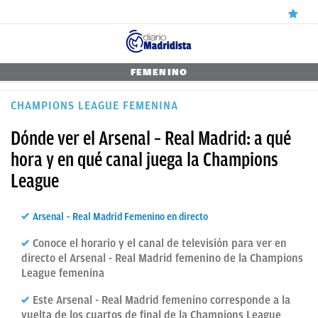
ÚLTIMAS
FEMENINO
✕
Sigue a
OkDiario
en Google
Continuar
NOTICIAS
CHAMPIONS LEAGUE FEMENINA
REAL
Dónde ver el Arsenal – Real Madrid: a qué
MADRID
hora y en qué canal juega la Champions
League
BALONCESTO
CANTERA
Arsenal – Real Madrid Femenino en directo
FICHAJES
Conoce el horario y el canal de televisión para ver en
directo el Arsenal - Real Madrid femenino de la Champions
DIRECTO
League femenina
FEMENINO
Este Arsenal - Real Madrid femenino corresponde a la
PAPARAZZI
vuelta de los cuartos de final de la Champions League