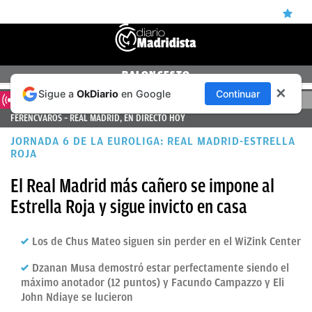
ÚLTIMAS
BALONCESTO
✕
Sigue a
OkDiario
en Google
Continuar
NOTICIAS
DIRECTO
FERENCVAROS – REAL MADRID, EN DIRECTO HOY
REAL
JORNADA 6 DE LA EUROLIGA: REAL MADRID-ESTRELLA
MADRID
ROJA
BALONCESTO
El Real Madrid más cañero se impone al
CANTERA
Estrella Roja y sigue invicto en casa
FICHAJES
Los de Chus Mateo siguen sin perder en el WiZink Center
DIRECTO
Dzanan Musa demostró estar perfectamente siendo el
FEMENINO
máximo anotador (12 puntos) y Facundo Campazzo y Eli
John Ndiaye se lucieron
PAPARAZZI