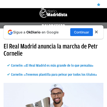
ÚLTIMAS
BALONCESTO
✕
Sigue a
OkDiario
en Google
Continuar
NOTICIAS
EN UN COMUNICADO
REAL
El Real Madrid anuncia la marcha de Petr
MADRID
Cornelie
BALONCESTO
Cornelie: «El Real Madrid es más grande de lo que pensaba»
CANTERA
Cornelie: «Tenemos plantilla para pelear por todos los títulos»
FICHAJES
DIRECTO
FEMENINO
PAPARAZZI