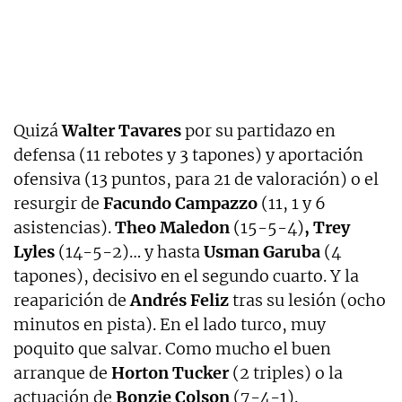
Quizá
Walter Tavares
por su partidazo en
defensa (11 rebotes y 3 tapones) y aportación
ofensiva (13 puntos, para 21 de valoración) o el
resurgir de
Facundo Campazzo
(11, 1 y 6
asistencias).
Theo Maledon
(15-5-4)
, Trey
Lyles
(14-5-2)… y hasta
Usman Garuba
(4
tapones), decisivo en el segundo cuarto. Y la
reaparición de
Andrés Feliz
tras su lesión (ocho
minutos en pista). En el lado turco, muy
poquito que salvar. Como mucho el buen
arranque de
Horton Tucker
(2 triples) o la
actuación de
Bonzie Colson
(7-4-1).