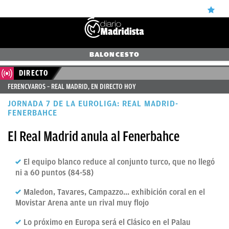
ÚLTIMAS
BALONCESTO
✕
Sigue a
OkDiario
en Google
Continuar
NOTICIAS
DIRECTO
FERENCVAROS – REAL MADRID, EN DIRECTO HOY
REAL
JORNADA 7 DE LA EUROLIGA: REAL MADRID-
MADRID
FENERBAHCE
BALONCESTO
El Real Madrid anula al Fenerbahce
CANTERA
El equipo blanco reduce al conjunto turco, que no llegó
FICHAJES
ni a 60 puntos (84-58)
DIRECTO
Maledon, Tavares, Campazzo... exhibición coral en el
Movistar Arena ante un rival muy flojo
FEMENINO
Lo próximo en Europa será el Clásico en el Palau
PAPARAZZI