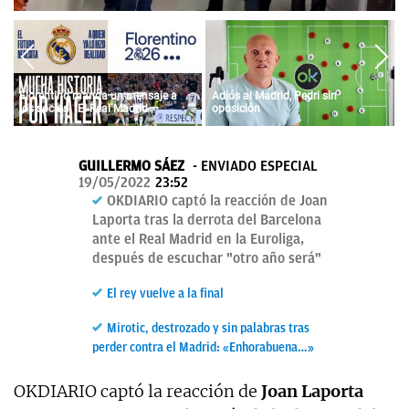
OKDIARIO
Florentino manda un mensaje a
Adiós al Madrid, Pedri sin
los socios: "El Real Madrid
oposición
siempre fue vuestro y siempre lo
será"
GUILLERMO SÁEZ
ENVIADO ESPECIAL
19/05/2022
23:52
OKDIARIO captó la reacción de Joan
Laporta tras la derrota del Barcelona
ante el Real Madrid en la Euroliga,
después de escuchar "otro año será"
El rey vuelve a la final
Mirotic, destrozado y sin palabras tras
perder contra el Madrid: «Enhorabuena…»
OKDIARIO captó la reacción de
Joan Laporta