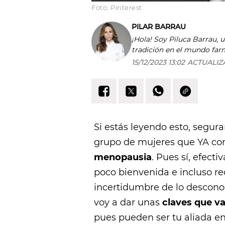
Foto: Pinterest
PILAR BARRAU
¡Hola! Soy Piluca Barrau, u
tradición en el mundo far
no se limita solo a la fa
15/12/2023 13:02
ACTUALIZ
campos como la audioprótesis y la optometría. Ser nominada com
2023 es un honor que reco
Siempre estoy dispuesta a
orientación en el vasto mun
mundo de la salud y la be
saludables en su propia pie
Si estás leyendo esto, segur
grupo de mujeres que YA com
menopausia
. Pues sí, efec
poco bienvenida e incluso rec
incertidumbre de lo desconoc
voy a dar unas
claves que va
pues pueden ser tu aliada e