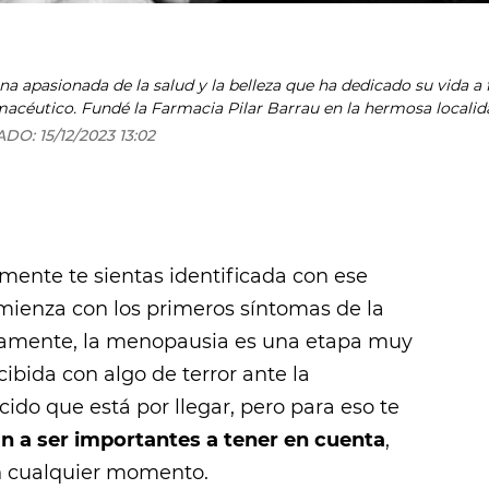
na apasionada de la salud y la belleza que ha dedicado su vida a 
macéutico. Fundé la Farmacia Pilar Barrau en la hermosa locali
rmacia. Además de ser farmacéutica y experta en dermocosmética
ADO:
15/12/2023 13:02
o Mejor Comunicadora de Salud en los premios iDermo
noce mi dedicación a informar y educar sobre temas de piel, cu
 compartir mi experiencia y conocimientos para brindar informa
do de la salud y la belleza. Mi objetivo es seguir siendo una voz
lleza, ofreciendo recomendaciones fundamentadas y ayudando a l
l.
amente te sientas identificada con ese
ienza con los primeros síntomas de la
tivamente, la menopausia es una etapa muy
ibida con algo de terror ante la
ido que está por llegar, pero para eso te
n a ser importantes a tener en cuenta
,
n cualquier momento.