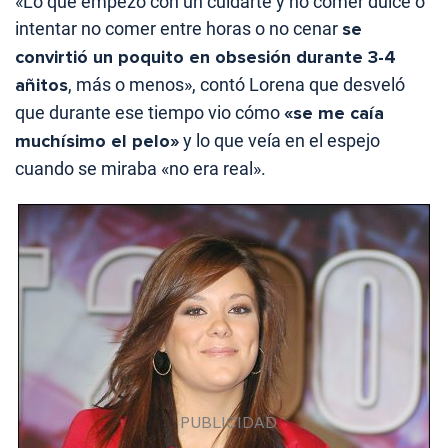
«Lo que empezó con un cuidarte y no comer dulce o
intentar no comer entre horas o no cenar
se
convirtió un poquito en obsesión durante 3-4
añitos
, más o menos», contó Lorena que desveló
que durante ese tiempo vio cómo
«se me caía
muchísimo el pelo»
y lo que veía en el espejo
cuando se miraba «no era real».